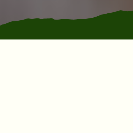
Seikkailupuisto Pakka –
Vauhtia ja fiilistä koko
porukalle!
Seikkailupuisto Pakka on loistava paikka järjestää
yrityksen henkilöstöpäivä, virkistyspäivä, Tyky- tai
Tyhy-päivä. Kouluille, oppilaitoksille, nuorten
ryhmille ja urheiluseuroille Pakka on paras
vaihtoehto luokkaretkien ja leirikoulujen kohteeksi.
Polttarit tai kaveriporukat - meiltä löytyy
aktiviteetit joka lähtöön! Kaikki ryhmät ovat
tervetulleita puiston aukioloaikoina ja muina aikoina
järjestämme ohjelmaa tilauksesta.