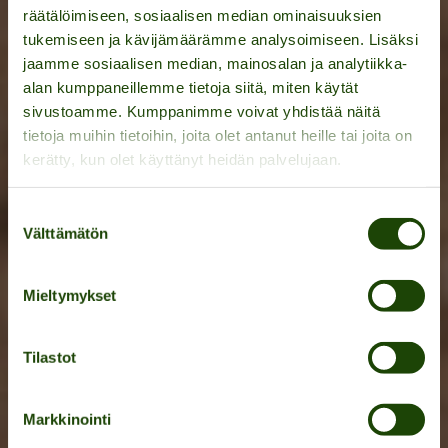
räätälöimiseen, sosiaalisen median ominaisuuksien
tukemiseen ja kävijämäärämme analysoimiseen. Lisäksi
jaamme sosiaalisen median, mainosalan ja analytiikka-
alan kumppaneillemme tietoja siitä, miten käytät
sivustoamme. Kumppanimme voivat yhdistää näitä
tietoja muihin tietoihin, joita olet antanut heille tai joita on
kerätty, kun olet käyttänyt heidän palvelujaan.
Unohtumattomat
Suostumuksen
Välttämätön
valinta
aktiviteettipäivät ryhmille
Mieltymykset
TUTUSTU AKTIVITEETTEIHIN
Tilastot
Markkinointi