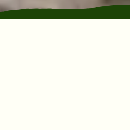
Köysiseikkailuradat kaiken
tasoisille ja ikäisille
Nauti meriluonnosta sekä upeista
maisemista pohjoismaiden
suurimmassa seikkailupuistossa
Kalajoen Hiekkasärkillä!
Puihin rakennetut köysiseikkailuradat tarjoavat
eritasoisia ja -korkuisia haasteita, jotka suoritetaan
turvallisesti turvavaljaiden varassa. Köysiradoilla
koet unohtumattomia elämyksiä, liikunnan riemua ja
itsesi voittamisen iloa.