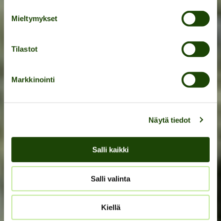
Hiekkasärkkien upeassa
luonnossa
Mieltymykset
Tilastot
KATSO AUKIOLOAJAT
Markkinointi
Näytä tiedot
Salli kaikki
Salli valinta
Kiellä