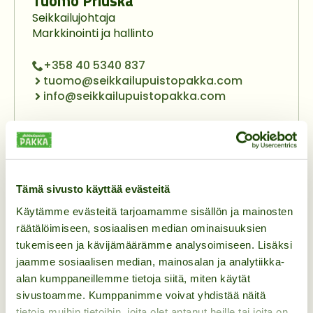
Tuomo Priuska
Seikkailujohtaja
Markkinointi ja hallinto
+358 40 5340 837
tuomo@seikkailupuistopakka.com
info@seikkailupuistopakka.com
Tiia Priuska
Tämä sivusto käyttää evästeitä
Seikkailuemäntä
Myynti ja kahvilapalvelut
Käytämme evästeitä tarjoamamme sisällön ja mainosten
räätälöimiseen, sosiaalisen median ominaisuuksien
+358 45 1121 599
tukemiseen ja kävijämäärämme analysoimiseen. Lisäksi
tiia@seikkailupuistopakka.com
jaamme sosiaalisen median, mainosalan ja analytiikka-
myynti@seikkailupuistopakka.com
alan kumppaneillemme tietoja siitä, miten käytät
sivustoamme. Kumppanimme voivat yhdistää näitä
tietoja muihin tietoihin, joita olet antanut heille tai joita on