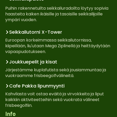
Puihin rakennetuilta seikkailuradoilta löytyy sopivia
haasteita kaiken ikäisille ja tasoisille seikkailijoille
ympäri vuoden.
Seikkailutorni X-Tower
Euroopan korkeimmassa seikkailutornissa,
kiipeillään, liu'utaan Mega Ziplinellä ja heittäydytään
vapaapudotukseen.
Joukkuepelit ja kisat
Järjestämme kuplafutista sekä jousiammuntaa ja
vuokraamme frisbeegolfvälineitä.
Cafe Pakka lipunmyynti
Kahvilasta voit ostaa eväitä ja virvokkeita ja liput
kaikkiin aktiviteetteihin sekä vuokrata välineet
frisbeegolfiin.
Info