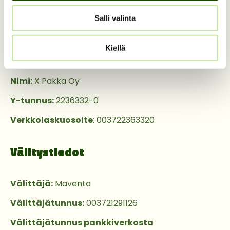
Verkkolaskuosoitetietomme ovat seuraavat:
Salli valinta
Yrityksemme tiedot
Kiellä
Nimi:
X Pakka Oy
Y-tunnus:
2236332-0
Verkkolaskuosoite
: 003722363320
Välitystiedot
Välittäjä:
Maventa
Välittäjätunnus:
003721291126
Välittäjätunnus pankkiverkosta