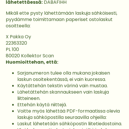
lähetettäessä:
DABAFIHH
Mikäli ette pysty lähettämään laskuja sähköisesti,
pyydämme toimittamaan paperiset ostolaskut
osoitteella:
X Pakka Oy
22363320
PL 100
80020 Kollektor Scan
Huomioittehan, että:
Sarjanumeron tulee olla mukana jokaisen
laskun osoitekentässä, ei vain kuoressa.
Käytättehän tekstin värinä vain mustaa.
Lähetättehän skannaukseen vain laskuja
liitteineen.
Ettehän käytä niittejä.
Voitte myös lähettää PDF-formaatissa olevia
laskuja sähköpostilla seuraavilla ohjeilla:
Laskut lähetetään sähköpostin liitetiedostoina.