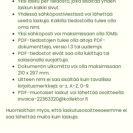
Yksi lasku per tiedosto, joka sisältää yhden
laskun kaikki sivut.
Yhdessä sähköpostiviestissä voi lähettää
useita laskuja. Kaikilla tiedostoilla tulee olla
oma nimi.
Yksi sähköposti voi maksimissaan olla 10Mb.
PDF-tiedostojen tulee olla aitoja PDF-
dokumentteja, versio 1.3 tai uudempi.
PDF-tiedostot eivät saa olla lukittuja tai
salasanalla suojattuja.
Dokumentin ulkomitta voi olla maksimissaan
210 x 297 mm.
Liitteen nimi ei saa sisältää kuin tavallisia
kirjoitusmerkkejä: a-z, A-Z, 0-9.
PDF-muotoiset laskut voi lähettää osoitteella:
invoice-22363320@kollektor.fi
Huomioithan myös, että laskutusosoitteeseemme ei
saa lähettää muita kuin laskuja.