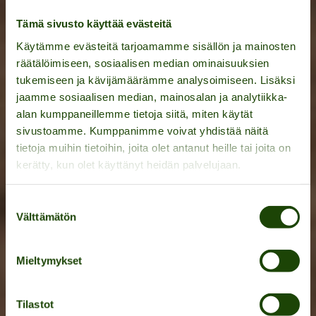
Tämä sivusto käyttää evästeitä
Käytämme evästeitä tarjoamamme sisällön ja mainosten
räätälöimiseen, sosiaalisen median ominaisuuksien
tukemiseen ja kävijämäärämme analysoimiseen. Lisäksi
jaamme sosiaalisen median, mainosalan ja analytiikka-
alan kumppaneillemme tietoja siitä, miten käytät
sivustoamme. Kumppanimme voivat yhdistää näitä
tietoja muihin tietoihin, joita olet antanut heille tai joita on
kerätty, kun olet käyttänyt heidän palvelujaan.
Skräddarsydda
Suostumuksen
aktivitetsdagar för
Välttämätön
valinta
grupper
Mieltymykset
Tilastot
UPPTÄCK AKTIVITETER