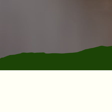
Seikkailupuisto Pakka –
Gemensamma aktiviteter för
hela gruppen!
Seikkailupuisto Pakka är en utmärkt plats att
arrangera företagets personaldag eller
rekreationsdag. För skolor, utbildningsinstitutioner,