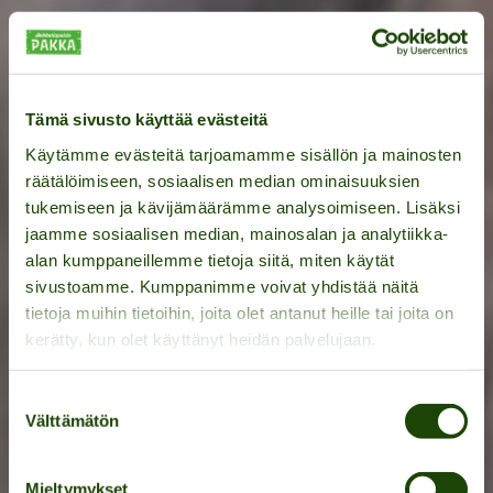
Tämä sivusto käyttää evästeitä
Käytämme evästeitä tarjoamamme sisällön ja mainosten
räätälöimiseen, sosiaalisen median ominaisuuksien
tukemiseen ja kävijämäärämme analysoimiseen. Lisäksi
jaamme sosiaalisen median, mainosalan ja analytiikka-
alan kumppaneillemme tietoja siitä, miten käytät
sivustoamme. Kumppanimme voivat yhdistää näitä
tietoja muihin tietoihin, joita olet antanut heille tai joita on
kerätty, kun olet käyttänyt heidän palvelujaan.
Äventyrsparken Pakkas
Suostumuksen
klättervägg utmanar
Välttämätön
valinta
klättrare på alla nivåer
Mieltymykset