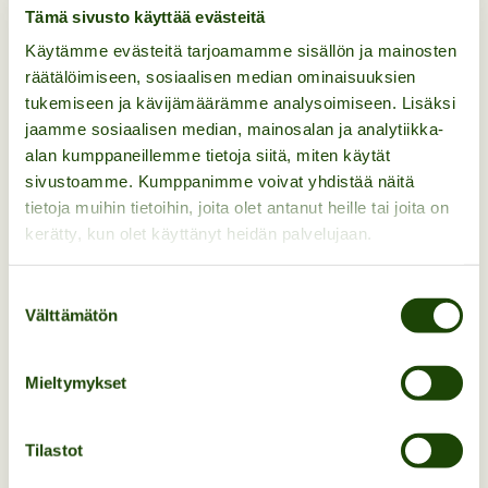
Tämä sivusto käyttää evästeitä
Täältä pääset ostoksille.
Käytämme evästeitä tarjoamamme sisällön ja mainosten
räätälöimiseen, sosiaalisen median ominaisuuksien
tukemiseen ja kävijämäärämme analysoimiseen. Lisäksi
jaamme sosiaalisen median, mainosalan ja analytiikka-
Osta liput helposti netistä!
alan kumppaneillemme tietoja siitä, miten käytät
sivustoamme. Kumppanimme voivat yhdistää näitä
tietoja muihin tietoihin, joita olet antanut heille tai joita on
kerätty, kun olet käyttänyt heidän palvelujaan.
Suostumuksen
Välttämätön
valinta
Mieltymykset
OSTA LIPUT
Tilastot