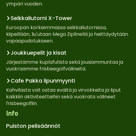
ympäri vuoden.
Seikkailutorni X-Tower
Euroopan korkeimmassa seikkailutornissa,
kiipeillään, liu'utaan Mega Ziplinellä ja heittäydytään
vapaapudotukseen.
Joukkuepelit ja kisat
Järjestämme kuplafutista sekä jousiammuntaa ja
vuokraamme frisbeegolfvälineitä.
Cafe Pakka lipunmyynti
Kahvilasta voit ostaa eväitä ja virvokkeita ja liput
kaikkiin aktiviteetteihin sekä vuokrata välineet
frisbeegolfiin.
Info
Puiston pelisäännöt