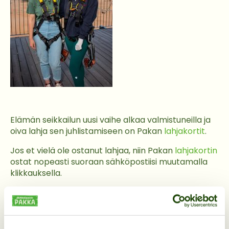
Elämän seikkailun uusi vaihe alkaa valmistuneilla ja
oiva lahja sen juhlistamiseen on Pakan
lahjakortit
.
Jos et vielä ole ostanut lahjaa, niin Pakan
lahjakortin
ostat nopeasti suoraan sähköpostiisi muutamalla
klikkauksella.
Vinkkinä voimme suositella että Köysirataseikkailu ja
Mega Zipline – vaijeriliuku jäävät lahjansaajalle
mieleen lopuksi elämää!