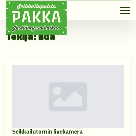
Tekijä:
Iida
Seikkailutornin livekamera