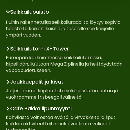
Seikkailupuisto
Puihin rakennetuilta seikkailuradoilta löytyy sopivia
haasteita kaiken ikäisille ja tasoisille seikkailijoille
ympäri vuoden.
Seikkailutorni X-Tower
Euroopan korkeimmassa seikkailutornissa,
kiipeillään, liu'utaan Mega Ziplinellä ja heittäydytään
vapaapudotukseen.
Joukkuepelit ja kisat
Järjestämme kuplafutista sekä jousiammuntaa ja
vuokraamme frisbeegolfvälineitä.
Cafe Pakka lipunmyynti
Kahvilasta voit ostaa eväitä ja virvokkeita ja liput
kaikkiin aktiviteetteihin sekä vuokrata välineet