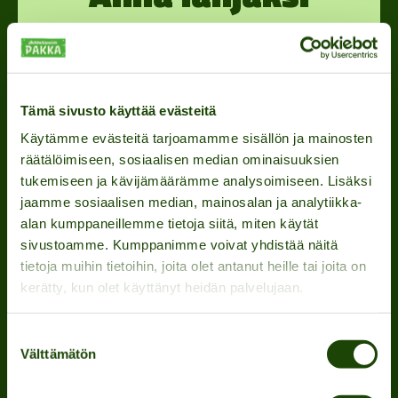
elämys!
Tämä sivusto käyttää evästeitä
OSTA LAHJAKORTTI
Käytämme evästeitä tarjoamamme sisällön ja mainosten
räätälöimiseen, sosiaalisen median ominaisuuksien
Yhteystiedot
tukemiseen ja kävijämäärämme analysoimiseen. Lisäksi
jaamme sosiaalisen median, mainosalan ja analytiikka-
Puhelin:
alan kumppaneillemme tietoja siitä, miten käytät
sivustoamme. Kumppanimme voivat yhdistää näitä
info: +358 40 143 7176
tietoja muihin tietoihin, joita olet antanut heille tai joita on
myynti: +358 45 112 1599
kerätty, kun olet käyttänyt heidän palvelujaan.
Sähköposti:
Suostumuksen
info@seikkailupuistopakka.com
Välttämätön
valinta
myynti@seikkailupuistopakka.com