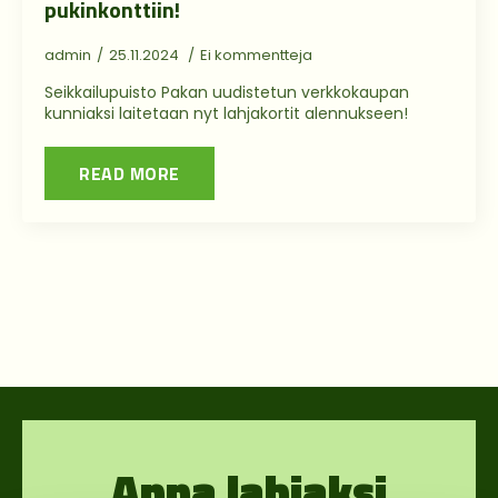
pukinkonttiin!
admin
25.11.2024
Ei kommentteja
Seikkailupuisto Pakan uudistetun verkkokaupan
kunniaksi laitetaan nyt lahjakortit alennukseen!
READ MORE
Anna lahjaksi