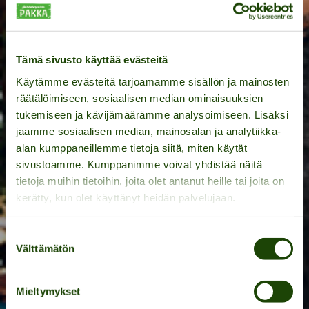
Tämä sivusto käyttää evästeitä
Käytämme evästeitä tarjoamamme sisällön ja mainosten
räätälöimiseen, sosiaalisen median ominaisuuksien
tukemiseen ja kävijämäärämme analysoimiseen. Lisäksi
jaamme sosiaalisen median, mainosalan ja analytiikka-
alan kumppaneillemme tietoja siitä, miten käytät
sivustoamme. Kumppanimme voivat yhdistää näitä
tietoja muihin tietoihin, joita olet antanut heille tai joita on
kerätty, kun olet käyttänyt heidän palvelujaan.
Pakka Golf – a super fun
Suostumuksen
Välttämätön
valinta
cousin of frisbee golf
Mieltymykset